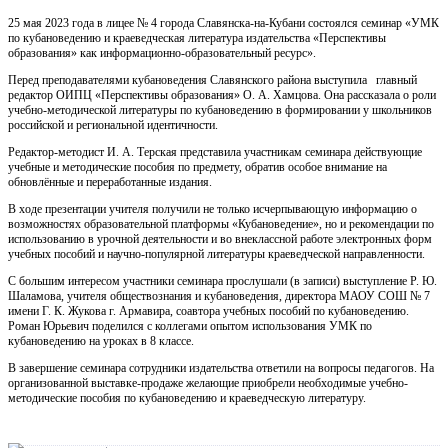
25 мая 2023 года в лицее № 4 города Славянска-на-Кубани состоялся семинар «УМК
по кубановедению и краеведческая литература издательства «Перспективы
образования» как информационно-образовательный ресурс».
Перед преподавателями кубановедения Славянского района выступила главный
редактор ОИПЦ «Перспективы образования» О. А. Хамцова. Она рассказала о роли
учебно-методической литературы по кубановедению в формировании у школьников
российской и региональной идентичности.
Редактор-методист И. А. Терская представила участникам семинара действующие
учебные и методические пособия по предмету, обратив особое внимание на
обновлённые и переработанные издания.
В ходе презентации учителя получили не только исчерпывающую информацию о
возможностях образовательной платформы «Кубановедение», но и рекомендации по
использованию в урочной деятельности и во внеклассной работе электронных форм
учебных пособий и научно-популярной литературы краеведческой направленности.
С большим интересом участники семинара прослушали (в записи) выступление Р. Ю.
Шаламова, учителя обществознания и кубановедения, директора МАОУ СОШ № 7
имени Г. К. Жукова г. Армавира, соавтора учебных пособий по кубановедению.
Роман Юрьевич поделился с коллегами опытом использования УМК по
кубановедению на уроках в 8 классе.
В завершение семинара сотрудники издательства ответили на вопросы педагогов. На
организованной выставке-продаже желающие приобрели необходимые учебно-
методические пособия по кубановедению и краеведческую литературу.