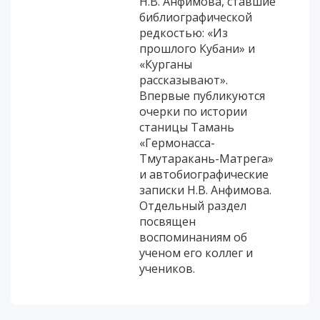
Н.В. Анфимова, ставшие
библиографической
редкостью: «Из
прошлого Кубани» и
«Курганы
рассказывают».
Впервые публикуются
очерки по истории
станицы Тамань
«Гермонасса-
Тмутаракань-Матрега»
и автобиографические
записки Н.В. Анфимова.
Отдельный раздел
посвящен
воспоминаниям об
ученом его коллег и
учеников.