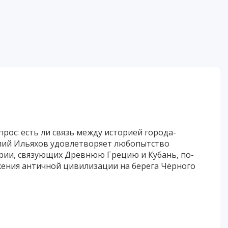
рос: есть ли связь между историей города-
олий Ильяхов удовлетворяет любопытство
ории, связующих Древнюю Грецию и Кубань, по­
жения античной циви­лизации на берега Чёрного