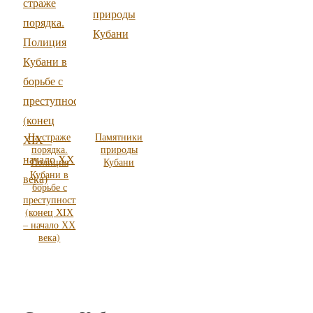
На страже
Памятники
порядка.
природы
Полиция
Кубани
Кубани в
борьбе с
преступностью
(конец ХIХ
– начало ХХ
века)