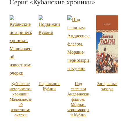
Серия «Кубанские хроники»
Кубанские
Подвижники
Под
Загадочные
исторические
Кубани
славным
хазары
хроники:
Андреевским
Малоизвестное
флагом.
об
Моряки-
известном:
черноморцы
очерки
и Кубань