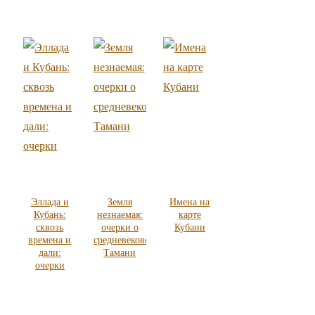
Эллада и
Земля
Имена на
Кубань:
незнаемая:
карте
сквозь
очерки о
Кубани
времена и
средневековой
дали:
Тамани
очерки